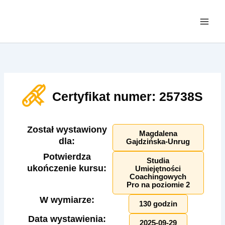
Przejdź
do
treści
Certyfikat numer: 25738S
Został wystawiony
Magdalena
dla:
Gajdzińska-Unrug
Potwierdza
Studia
ukończenie kursu:
Umiejętności
Coachingowych
Pro na poziomie 2
W wymiarze:
130 godzin
Data wystawienia:
2025-09-29